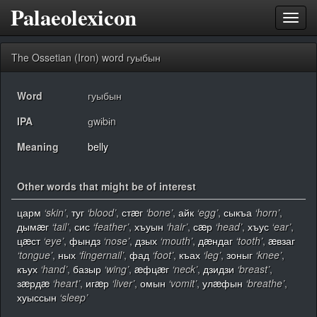
Palaeolexicon
Toggl
navig
The Ossetian (Iron) word гуыбын
Word
гуыбын
IPA
ɡwɨbɨn
Meaning
belly
Other words that might be of interest
царм
‘skin’
,
туг
‘blood’
,
стæг
‘bone’
,
айк
‘egg’
,
сыкъа
‘horn’
,
дымæг
‘tail’
,
сис
‘feather’
,
хъуын
‘hair’
,
сæр
‘head’
,
хъус
‘ear’
,
цæст
‘eye’
,
фындз
‘nose’
,
дзых
‘mouth’
,
дæндаг
‘tooth’
,
æвзаг
‘tongue’
,
ных
‘fingernail’
,
фад
‘foot’
,
къах
‘leg’
,
зоныг
‘knee’
,
къух
‘hand’
,
базыр
‘wing’
,
æфцæг
‘neck’
,
дзидзи
‘breast’
,
зæрдæ
‘heart’
,
игæр
‘liver’
,
омын
‘vomit’
,
улæфын
‘breathe’
,
хуыссын
‘sleep’